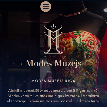
Izvēlne
MODES MUZEJS RĪGĀ
Aicinām apmeklēt Modes muzeju pašā Rīgas centrā!
Modes vēsturei veltītas mainīgas izstādes. Interaktīva
ekspozīcija lieliem un maziem, dažādu laikmetu tērpi.