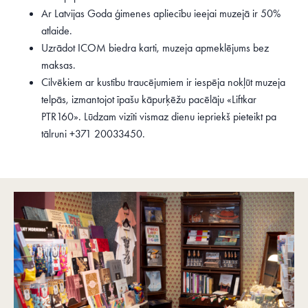
Ar Latvijas Goda ģimenes apliecību ieejai muzejā ir 50%
atlaide.
Uzrādot ICOM biedra karti, muzeja apmeklējums bez
maksas.
Cilvēkiem ar kustību traucējumiem ir iespēja nokļūt muzeja
telpās, izmantojot īpašu kāpurķēžu pacēlāju «Liftkar
PTR160». Lūdzam vizīti vismaz dienu iepriekš pieteikt pa
tālruni +371 20033450.