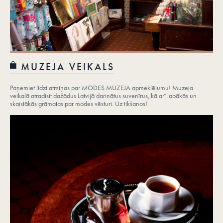
MUZEJA VEIKALS
Paņemiet līdzi atmiņas par MODES MUZEJA apmeklējumu! Muzeja
veikalā atradīsit dažādus Latvijā darinātus suvenīrus, kā arī labākās un
skaistākās grāmatas par modes vēsturi. Uz tikšanos!