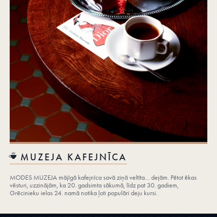
MUZEJA KAFEJNĪCA
MODES MUZEJA mājīgā kafejnīca savā ziņā veltīta… dejām. Pētot ēkas
vēsturi, uzzinājām, ka 20. gadsimta sākumā, līdz pat 30. gadiem,
Grēcinieku ielas 24. namā notika ļoti populāri deju kursi.