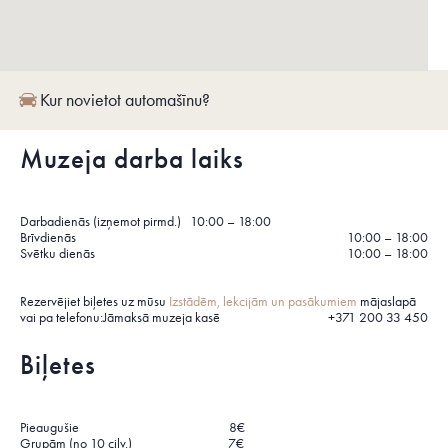
Kur novietot automašīnu?
Muzeja darba laiks
Darbadienās (izņemot pirmd.) 10:00 – 18:00
Brīvdienās
10:00 – 18:00
Svētku dienās
10:00 – 18:00
Rezervējiet biļetes uz mūsu
Izstādēm, lekcijām un pasākumiem
mājaslapā
vai pa telefonu:
Jāmaksā muzeja kasē
+371 200 33 450
Biļetes
Pieaugušie 8€
Grupām (no 10 cilv.) 7€