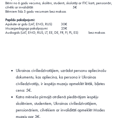
Bērni no 6 gadu vecuma, skolēni, studenti, skolotāji ar ITIC karti, pensionāri,
cilvēki ar invaliditāti 5€
Bērniem līdz 5 gadu vecumam bez maksas
Papildu pakalpojumi:
Apskate ar gidu (LAT, ENG, RUS) 30€
Muzejpedagoga pakalpojumi 25€
Audiogids (LAT, ENG, RUS, LT, EE, DE, FR, FI, PL, ES) bez maksas
Ukrainas civiliedzīvotājiem, uzrādot personu apliecinošu
dokumentu, kas apliecina, ka persona ir Ukrainas
civiliedzīvotājs, ir iespēja muzeju apmeklēt lētāk, biļetes
cena: 5€.
Katra mēneša pirmajā otrdienā piedāvājam iespēju
skolēniem, studentiem, Ukrainas civiliedzīvotājiem,
pensionāriem, cilvēkiem ar invaliditāti apmeklēt Modes
muzeju par 3€.