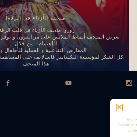
متحف الأزياء في الرقة!
زوروا متحف الأزياء في قلب الرقة
يعرض المتحف أنماط الملابس على مر القرون و يوفر ج
للإهتمام ، من خلال
المعارض التفاعلية و العملية للأطفال و ا
.كل الشكر لمؤسسة اليكساندر فاسالايف على المساهمة ا
هذا المتحف
To prov
information. 
or uni