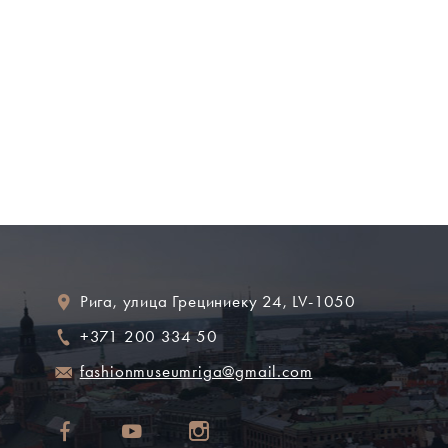
Рига, улица Грециниеку 24, LV-1050
+371 200 334 50
fashionmuseumriga@gmail.com