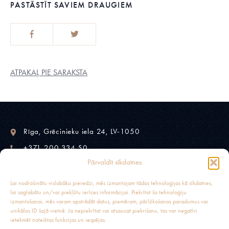
PASTĀSTĪT SAVIEM DRAUGIEM
ATPAKAĻ PIE SARAKSTA
Rīga, Grēcinieku iela 24, LV-1050
+371 200 334 50
Pārvaldīt sīkdatnes
fashionmuseumriga@gmail.com
Lai nodrošinātu vislabāko pieredzi, mēs izmantojam tādas tehnoloģijas kā sīkdatnes,
lai saglabātu un/vai piekļūtu ierīces informācijai. Piekrītot šo tehnoloģiju
izmantošanai, mēs varam apstrādāt datus, piemēram, pārlūkošanas paradumus vai
unikālos ID šajā vietnē. Ja nepiekrītat vai atsaucat piekrišanu, tas var negatīvi
MODES MUZEJS RĪGĀ
ietekmēt noteiktas funkcijas un iespējas.