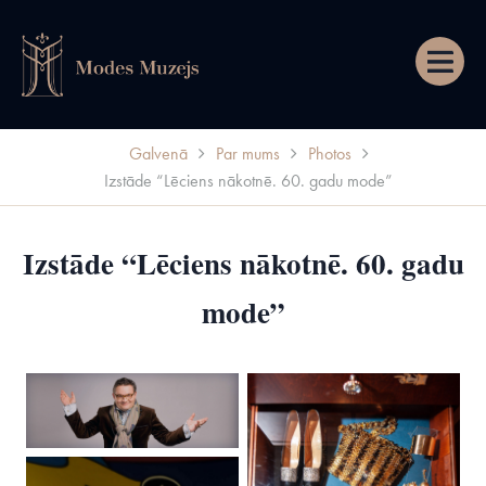
Izvēln
Galvenā
Par mums
Photos
Izstāde “Lēciens nākotnē. 60. gadu mode”
Izstāde “Lēciens nākotnē. 60. gadu
mode”