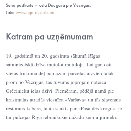
Sena pastkarte – osta Daugavā pie Vecrīgas.
Foto:
www.riga-digitalis.eu
Katram pa uzņēmumam
19. gadsimtā un 20. gadsimta sākumā Rīgas
saimnieciskā dzīve mutuļot mutuļoja. Lai gan osta
vietas trūkuma dēļ pamazām pārcēlās aizvien tālāk
prom no Vecrīgas, tās tuvums joprojām noteica
Grēcinieku ielas dzīvi. Piemēram, pēdējā namā pie
krastmalas atradās viesnīca «Varšava» un tās slavenais
restorāns-kabarē, tautā saukts par «Pasaules krogu», jo
tur pulcējās Rīgā iebraukušie dažādu zemju jūrnieki.