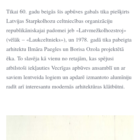
Tikai 60. gadu beigās šis apbūves gabals tika piešķirts
Latvijas Starpkolhozu celtniecības organizāciju
republikāniskajai padomei jeb «Latvmežkolhozstroj»
(vēlāk – «Laukceltnieks»), un 1978. gadā tika pabeigta
arhitektu Ilmāra Paegles un Borisa Ozola projektētā
ēka. To slavēja kā vienu no retajām, kas spējusi
atbilstoši iekļauties Vecrīgas apbūves ansamblī un ar
saviem lentveida logiem un apdarē izmantoto alumīniju
radīt arī interesantu modernās arhitektūras klātbūtni.