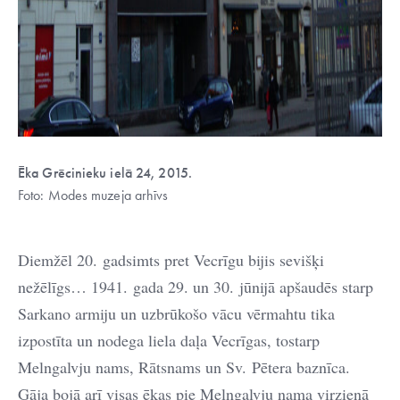
Ēka Grēcinieku ielā 24, 2015.
Foto: Modes muzeja arhīvs
Diemžēl 20. gadsimts pret Vecrīgu bijis sevišķi
nežēlīgs… 1941. gada 29. un 30. jūnijā apšaudēs starp
Sarkano armiju un uzbrūkošo vācu vērmahtu tika
izpostīta un nodega liela daļa Vecrīgas, tostarp
Melngalvju nams, Rātsnams un Sv. Pētera baznīca.
Gāja bojā arī visas ēkas pie Melngalvju nama virzienā