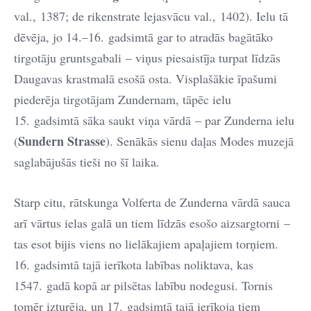
val., 1387; de rikenstrate lejasvācu val., 1402). Ielu tā
dēvēja, jo 14.–16. gadsimtā gar to atradās bagātāko
tirgotāju gruntsgabali – viņus piesaistīja turpat līdzās
Daugavas krastmalā esošā osta. Visplašākie īpašumi
piederēja tirgotājam Zundernam, tāpēc ielu
15. gadsimtā sāka saukt viņa vārdā – par Zunderna ielu
Sundern Strasse
(
). Senākās sienu daļas Modes muzejā
saglabājušās tieši no šī laika.
Starp citu, rātskunga Volferta de Zunderna vārdā sauca
arī vārtus ielas galā un tiem līdzās esošo aizsargtorni –
tas esot bijis viens no lielākajiem apaļajiem torņiem.
16. gadsimtā tajā ierīkota labības noliktava, kas
1547. gadā kopā ar pilsētas labību nodegusi. Tornis
tomēr izturēja, un 17. gadsimtā tajā ierīkoja tiem