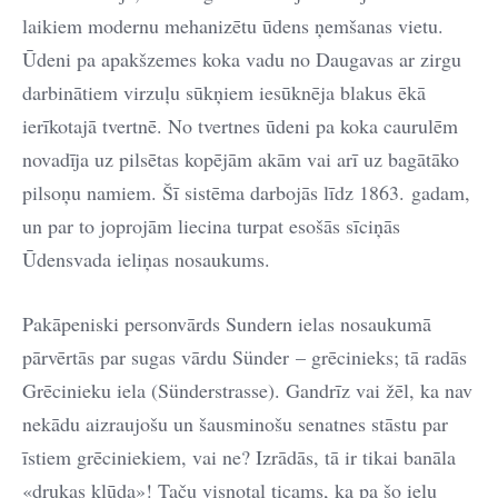
laikiem modernu mehanizētu ūdens ņemšanas vietu.
Ūdeni pa apakšzemes koka vadu no Daugavas ar zirgu
darbinātiem virzuļu sūkņiem iesūknēja blakus ēkā
ierīkotajā tvertnē. No tvertnes ūdeni pa koka caurulēm
novadīja uz pilsētas kopējām akām vai arī uz bagātāko
pilsoņu namiem. Šī sistēma darbojās līdz 1863. gadam,
un par to joprojām liecina turpat esošās sīciņās
Ūdensvada ieliņas nosaukums.
Pakāpeniski personvārds Sundern ielas nosaukumā
pārvērtās par sugas vārdu Sünder – grēcinieks; tā radās
Grēcinieku iela (Sünderstrasse). Gandrīz vai žēl, ka nav
nekādu aizraujošu un šausminošu senatnes stāstu par
īstiem grēciniekiem, vai ne? Izrādās, tā ir tikai banāla
«drukas kļūda»! Taču visnotaļ ticams, ka pa šo ielu