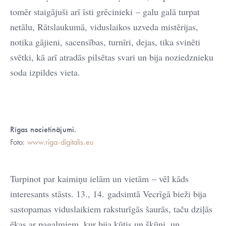
tomēr staigājuši arī īsti grēcinieki – galu galā turpat
netālu, Rātslaukumā, viduslaikos uzveda mistērijas,
notika gājieni, sacensības, turnīri, dejas, tika svinēti
svētki, kā arī atradās pilsētas svari un bija noziedznieku
soda izpildes vieta.
Rīgas nocietinājumi.
Foto:
www.riga-digitalis.eu
Turpinot par kaimiņu ielām un vietām – vēl kāds
interesants stāsts. 13., 14. gadsimtā Vecrīgā bieži bija
sastopamas viduslaikiem raksturīgās šaurās, taču dziļās
ēkas ar pagalmiem, kur bija kūtis un šķūņi, un