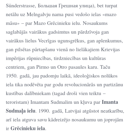
Sünderstrasse, Большая Грешная улица), bet turpat
netālu uz Melngalvju nama pusi vedošo ielas «mazo
māsu» – par Mazo Grēcinieku ielu. Nosaukums
saglabājās vairākus gadsimtus un pārdzīvoja gan
vairākus lielus Vecrīgas ugunsgrēkus, gan aplenkumus,
gan pilsētas pārtapšanu vienā no lielākajiem Krievijas
impērijas rūpniecības, tirdzniecības un kultūras
centriem, gan Pirmo un Otro pasaules karu. Taču
1950. gadā, jau padomju laikā, ideoloģiskos nolūkos
iela tika nodēvēta par godu revolucionārās un partizānu
kustības dalībniekam (tagad droši vien teiktu –
Imanta
teroristam) Imantam Sudmalim un kļuva par
Sudmaļa ielu
. 1990. gadā, Latvijai atgūstot neatkarību,
arī iela atguva savu kādreizējo nosaukumu un joprojām
Grēcinieku iela
ir
.