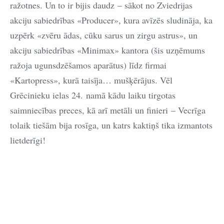
ražotnes. Un to ir bijis daudz – sākot no Zviedrijas
akciju sabiedrības «Producer», kura avīzēs sludināja, ka
uzpērk «zvēru ādas, cūku sarus un zirgu astrus», un
akciju sabiedrības «Minimax» kantora (šis uzņēmums
ražoja ugunsdzēšamos aparātus) līdz firmai
«Kartopress», kurā taisīja… mušķērājus. Vēl
Grēcinieku ielas 24. namā kādu laiku tirgotas
saimniecības preces, kā arī metāli un finieri – Vecrīga
tolaik tiešām bija rosīga, un katrs kaktiņš tika izmantots
lietderīgi!