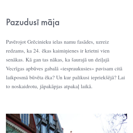
Pazudusī māja
Pavērojot Grēcinieku ielas namu fasādes, uzreiz
redzams, ka 24. ēkas kaimiņienes ir krietni vien
senākas. Kā gan tas nākas, ka šaurajā un dziļajā
Vecrīgas apbūves gabalā «iespraukusies» pavisam citā
laikposmā būvēta ēka? Un kur palikusi iepriekšējā? Lai
to noskaidrotu, jāpakāpjas atpakaļ laikā.