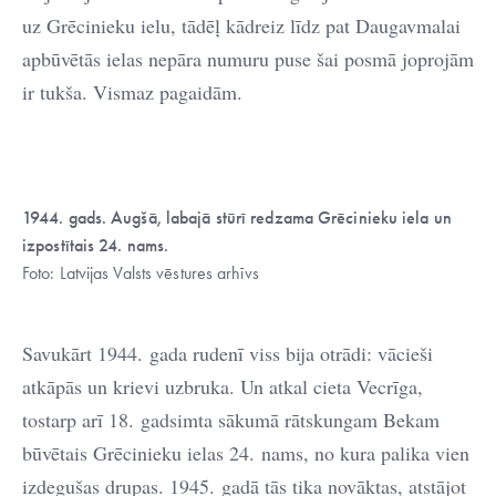
uz Grēcinieku ielu, tādēļ kādreiz līdz pat Daugavmalai
apbūvētās ielas nepāra numuru puse šai posmā joprojām
ir tukša. Vismaz pagaidām.
1944. gads. Augšā, labajā stūrī redzama Grēcinieku iela un
izpostītais 24. nams.
Foto: Latvijas Valsts vēstures arhīvs
Savukārt 1944. gada rudenī viss bija otrādi: vācieši
atkāpās un krievi uzbruka. Un atkal cieta Vecrīga,
tostarp arī 18. gadsimta sākumā rātskungam Bekam
būvētais Grēcinieku ielas 24. nams, no kura palika vien
izdegušas drupas. 1945. gadā tās tika novāktas, atstājot