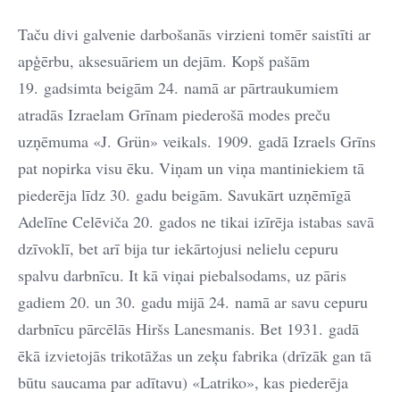
Taču divi galvenie darbošanās virzieni tomēr saistīti ar
apģērbu, aksesuāriem un dejām. Kopš pašām
19. gadsimta beigām 24. namā ar pārtraukumiem
atradās Izraelam Grīnam piederošā modes preču
uzņēmuma «J. Grün» veikals. 1909. gadā Izraels Grīns
pat nopirka visu ēku. Viņam un viņa mantiniekiem tā
piederēja līdz 30. gadu beigām. Savukārt uzņēmīgā
Adelīne Celēviča 20. gados ne tikai izīrēja istabas savā
dzīvoklī, bet arī bija tur iekārtojusi nelielu cepuru
spalvu darbnīcu. It kā viņai piebalsodams, uz pāris
gadiem 20. un 30. gadu mijā 24. namā ar savu cepuru
darbnīcu pārcēlās Hiršs Lanesmanis. Bet 1931. gadā
ēkā izvietojās trikotāžas un zeķu fabrika (drīzāk gan tā
būtu saucama par adītavu) «Latriko», kas piederēja