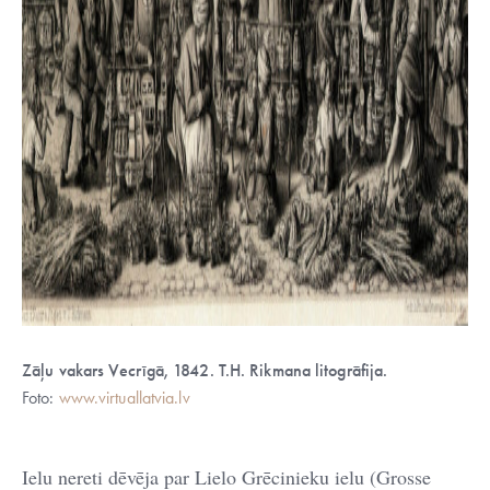
Zāļu vakars Vecrīgā, 1842. T.H. Rikmana litogrāfija.
Foto:
www.virtuallatvia.lv
Ielu nereti dēvēja par Lielo Grēcinieku ielu (Grosse