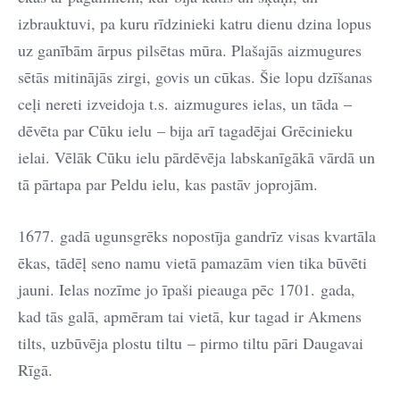
izbrauktuvi, pa kuru rīdzinieki katru dienu dzina lopus
uz ganībām ārpus pilsētas mūra. Plašajās aizmugures
sētās mitinājās zirgi, govis un cūkas. Šie lopu dzīšanas
ceļi nereti izveidoja t.s. aizmugures ielas, un tāda –
dēvēta par Cūku ielu – bija arī tagadējai Grēcinieku
ielai. Vēlāk Cūku ielu pārdēvēja labskanīgākā vārdā un
tā pārtapa par Peldu ielu, kas pastāv joprojām.
1677. gadā ugunsgrēks nopostīja gandrīz visas kvartāla
ēkas, tādēļ seno namu vietā pamazām vien tika būvēti
jauni. Ielas nozīme jo īpaši pieauga pēc 1701. gada,
kad tās galā, apmēram tai vietā, kur tagad ir Akmens
tilts, uzbūvēja plostu tiltu – pirmo tiltu pāri Daugavai
Rīgā.