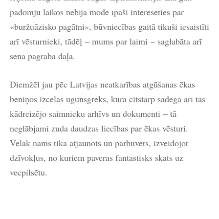
padomju laikos nebija modē īpaši interesēties par
«buržuāzisko pagātni», būvniecības gaitā tikuši iesaistīti
arī vēsturnieki, tādēļ – mums par laimi – saglabāta arī
senā pagraba daļa.
Diemžēl jau pēc Latvijas neatkarības atgūšanas ēkas
bēniņos izcēlās ugunsgrēks, kurā citstarp sadega arī tās
kādreizējo saimnieku arhīvs un dokumenti – tā
neglābjami zuda daudzas liecības par ēkas vēsturi.
Vēlāk nams tika atjaunots un pārbūvēts, izveidojot
dzīvokļus, no kuriem paveras fantastisks skats uz
vecpilsētu.