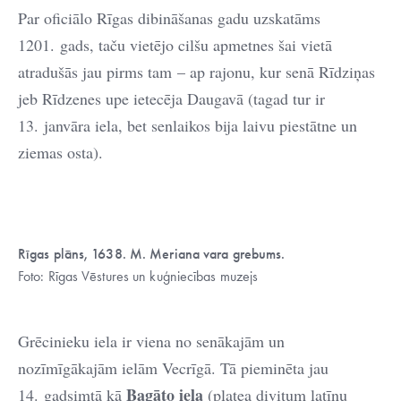
Par oficiālo Rīgas dibināšanas gadu uzskatāms
1201. gads, taču vietējo cilšu apmetnes šai vietā
atradušās jau pirms tam – ap rajonu, kur senā Rīdziņas
jeb Rīdzenes upe ietecēja Daugavā (tagad tur ir
13. janvāra iela, bet senlaikos bija laivu piestātne un
ziemas osta).
Rīgas plāns, 1638. M. Meriana vara grebums.
Foto: Rīgas Vēstures un kuģniecības muzejs
Grēcinieku iela ir viena no senākajām un
nozīmīgākajām ielām Vecrīgā. Tā pieminēta jau
Bagāto iela
14. gadsimtā kā
(platea divitum latīņu