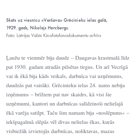
Skats uz viesnīcu «Varšava» Grēcinieku ielas galā,
1929. gads, Nikolajs Hercbergs.
Foto: Latvijas Valsts Kinofotofonodokumentu arhīvs
Ļaužu te vienmēr bija daudz – Daugavas krastmalā līdz
pat 1930. gadam atradās pilsētas tirgus. Un arī Vecrīgā
vai ik ēkā bija kāds veikals, darbnīca vai uzņēmums,
daudzās pat vairāki. Grēcinieku ielas 24. nams nebija
izņēmums – brīžiem pat nav skaidrs, kā visi šie
uzņēmumi, kantori un darbnīcas salīdzinoši nelielajā
ēkā varēja satilpt. Taču šim namam bija «noslēpums» –
iekšpagalmā slēpās vēl divas nelielas ēkas, kurās
visbiežāk izvietojās darbnīcas, noliktavas, mazas