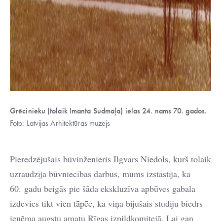
Grēcinieku (tolaik Imanta Sudmaļa) ielas 24. nams 70. gados.
Foto: Latvijas Arhitektūras muzejs
Pieredzējušais būvinženieris Ilgvars Niedols, kurš tolaik
uzraudzīja būvniecības darbus, mums izstāstīja, ka
60. gadu beigās pie šāda ekskluzīva apbūves gabala
izdevies tikt vien tāpēc, ka viņa bijušais studiju biedrs
ieņēma augstu amatu Rīgas izpildkomitejā. Lai gan