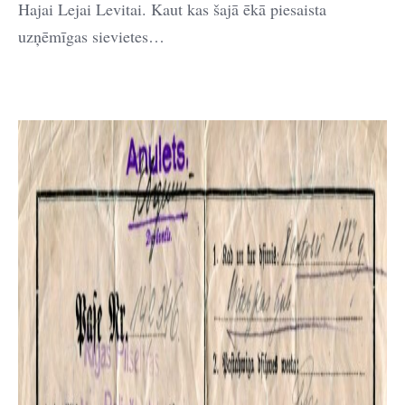
Hajai Lejai Levitai. Kaut kas šajā ēkā piesaista
uzņēmīgas sievietes…