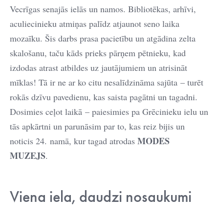
Vecrīgas senajās ielās un namos. Bibliotēkas, arhīvi,
aculiecinieku atmiņas palīdz atjaunot seno laika
mozaīku. Šis darbs prasa pacietību un atgādina zelta
skalošanu, taču kāds prieks pārņem pētnieku, kad
izdodas atrast atbildes uz jautājumiem un atrisināt
mīklas! Tā ir ne ar ko citu nesalīdzināma sajūta – turēt
rokās dzīvu pavedienu, kas saista pagātni un tagadni.
Dosimies ceļot laikā – paiesimies pa Grēcinieku ielu un
tās apkārtni un parunāsim par to, kas reiz bijis un
MODES
noticis 24. namā, kur tagad atrodas
MUZEJS
.
Viena iela, daudzi nosaukumi