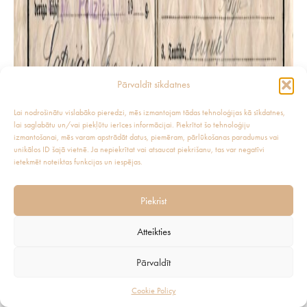
Pārvaldīt sīkdatnes
Lai nodrošinātu vislabāko pieredzi, mēs izmantojam tādas tehnoloģijas kā sīkdatnes,
lai saglabātu un/vai piekļūtu ierīces informācijai. Piekrītot šo tehnoloģiju
izmantošanai, mēs varam apstrādāt datus, piemēram, pārlūkošanas paradumus vai
unikālos ID šajā vietnē. Ja nepiekrītat vai atsaucat piekrišanu, tas var negatīvi
ietekmēt noteiktas funkcijas un iespējas.
Piekrist
Atteikties
Pārvaldīt
Cookie Policy