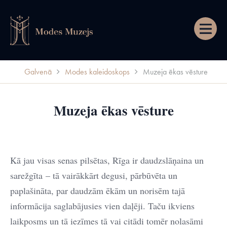
Izvēln
Galvenā
Modes kaleidoskops
Muzeja ēkas vēsture
Muzeja ēkas vēsture
Kā jau visas senas pilsētas, Rīga ir daudzslāņaina un
sarežgīta – tā vairākkārt degusi, pārbūvēta un
paplašināta, par daudzām ēkām un norisēm tajā
informācija saglabājusies vien daļēji. Taču ikviens
laikposms un tā iezīmes tā vai citādi tomēr nolasāmi