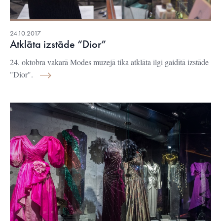
24.10.2017
Atklāta izstāde “Dior”
24. oktobra vakarā Modes muzejā tika atklāta ilgi gaidītā izstāde
"Dior".