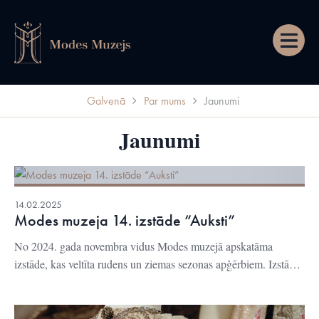
Izvēln
Galvenā
Par mums
Jaunumi
Jaunumi
14.02.2025
Modes muzeja 14. izstāde “Auksti”
No 2024. gada novembra vidus Modes muzejā apskatāma
izstāde, kas veltīta rudens un ziemas sezonas apģērbiem. Izstāde
tapusi sadarbībā ar...