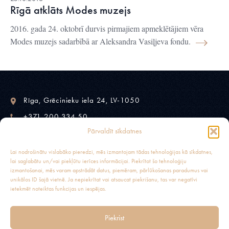
Rīgā atklāts Modes muzejs
2016. gada 24. oktobrī durvis pirmajiem apmeklētājiem vēra
Modes muzejs sadarbībā ar Aleksandra Vasiļjeva fondu.
Rīga, Grēcinieku iela 24, LV-1050
+371 200 334 50
Pārvaldīt sīkdatnes
fashionmuseumriga@gmail.com
Lai nodrošinātu vislabāko pieredzi, mēs izmantojam tādas tehnoloģijas kā sīkdatnes,
lai saglabātu un/vai piekļūtu ierīces informācijai. Piekrītot šo tehnoloģiju
izmantošanai, mēs varam apstrādāt datus, piemēram, pārlūkošanas paradumus vai
unikālos ID šajā vietnē. Ja nepiekrītat vai atsaucat piekrišanu, tas var negatīvi
MODES MUZEJS RĪGĀ
ietekmēt noteiktas funkcijas un iespējas.
www.modesmuzejs.lv Aicinām apmeklēt Modes muzeju pašā
Piekrist
Rīgas centrā! Modes vēsturei veltītas izstādes. Interaktīva