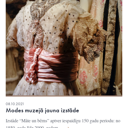
08.10.2021
Modes muzejā jauna izstāde
Izstāde “Māte un bērns” aptver iespaidīgu 150 gadu periodu: no
1850. gada līdz 2000. gadam.