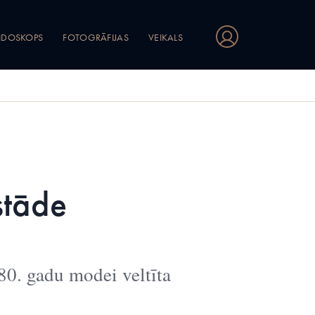
IDOSKOPS
FOTOGRĀFIJAS
VEIKALS
stāde
0. gadu modei veltīta