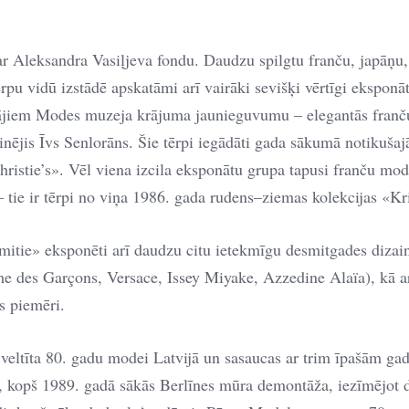
 ar Aleksandra Vasiļjeva fondu. Daudzu spilgtu franču, japāņu,
rpu vidū izstādē apskatāmi arī vairāki sevišķi vērtīgi eksponāt
tājiem Modes muzeja krājuma jaunieguvumu – elegantās franč
nējis Īvs Senlorāns. Šie tērpi iegādāti gada sākumā notikušajā
Christie’s». Vēl viena izcila eksponātu grupa tapusi franču mod
tie ir tērpi no viņa 1986. gada rudens–ziemas kolekcijas «Kri
mitie» eksponēti arī daudzu citu ietekmīgu desmitgades dizain
des Garçons, Versace, Issey Miyake, Azzedine Alaïa), kā ar
s piemēri.
s veltīta 80. gadu modei Latvijā un sasaucas ar trim īpašām g
, kopš 1989. gadā sākās Berlīnes mūra demontāža, iezīmējot d