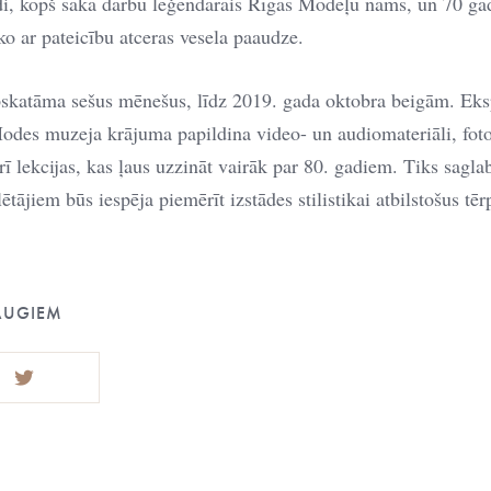
di, kopš sāka darbu leģendārais Rīgas Modeļu nams, un 70 gad
o ar pateicību atceras vesela paaudze.
skatāma sešus mēnešus, līdz 2019. gada oktobra beigām. Ek
odes muzeja krājuma papildina video- un audiomateriāli, fotogr
rī lekcijas, kas ļaus uzzināt vairāk par 80. gadiem. Tiks saglab
ētājiem būs iespēja piemērīt izstādes stilistikai atbilstošus tērp
AUGIEM