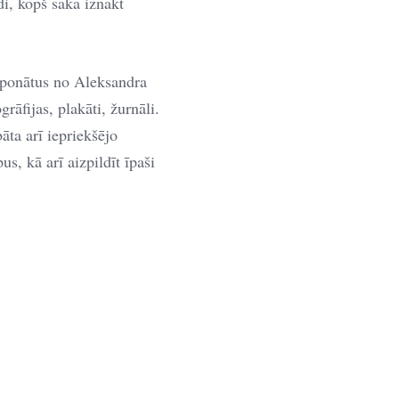
i, kopš sāka iznākt
sponātus no Aleksandra
āfijas, plakāti, žurnāli.
āta arī iepriekšējo
us, kā arī aizpildīt īpaši