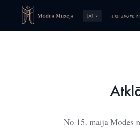
LAT
JŪSU APMEKLĒ
Atkl
No 15. maija Modes m