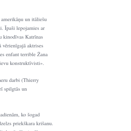
 amerikāņu un itāliešu
i. Īpaši lepojamies ar
u kinodīvas Katrīnas
 vērienīgajā aktrises
es enfant terrible Žana
evu konstruktīvisti».
eru darbi (Thierry
ī spilgtās un
adadienām, ko šogad
zelzs priekškara krišanu.