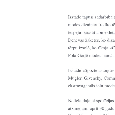
Izstāde tapusi sadarbībā
modes dizaineru radīto tē
iespēju parādīt apmeklē
Denēvas žaketes, ko dizai
tērpu izsolē, ko rīkoja «
Pola Gotjē modes namā – 
Izstādē «Spožie astoņdes
Mugler, Givenchy, Comme 
ekstravagantās ielu mode
Neliela daļa ekspozīcija
atzīmējam: aprit 30 gadu