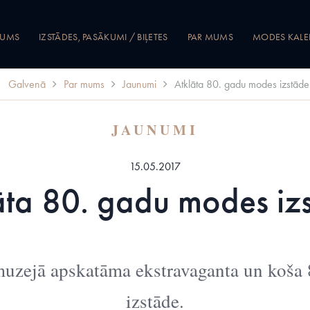
JUMS
IZSTĀDES, PASĀKUMI / BIĻETES
PAR MUMS
MODES KALE
Galvenā
Par mums
Jaunumi
Atklāta 80. gadu modes izstāde
JAUNUMI
15.05.2017
āta 80. gadu modes iz
uzejā apskatāma ekstravaganta un koša 8
izstāde.