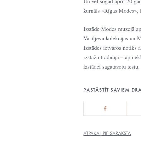
Un vēl šogad aprit 70 ga
žurnāls «Rīgas Modes», k
Izstāde Modes muzejā ap
Vasiļjeva kolekcijas un M
Izstādes ietvaros notiks a
izstāžu tradīcija – apmekl
izstādei sagatavotu testu.
PASTĀSTĪT SAVIEM DR
ATPAKAĻ PIE SARAKSTA